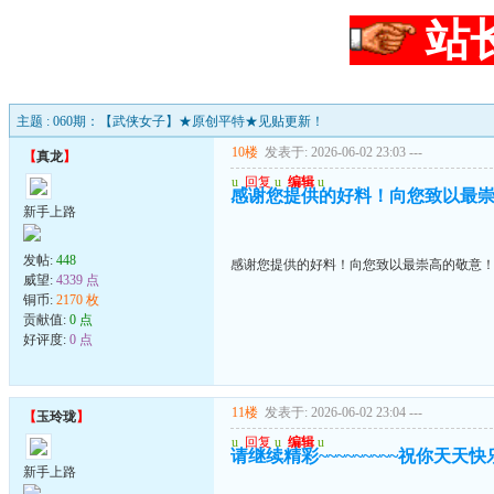
站
主题 : 060期：【武侠女子】★原创平特★见贴更新！
10楼
发表于: 2026-06-02 23:03
---
【
真龙
】
u
回复
u
编辑
u
感谢您提供的好料！向您致以最
新手上路
发帖:
448
感谢您提供的好料！向您致以最崇高的敬意
威望:
4339 点
铜币:
2170 枚
贡献值:
0 点
好评度:
0 点
11楼
发表于: 2026-06-02 23:04
---
【
玉玲珑
】
u
回复
u
编辑
u
请继续精彩~~~~~~~~~祝你天天快乐~
新手上路