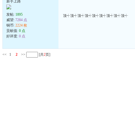
新手上路
发帖:
1895
顶┽顶┽顶┽顶┽顶┽顶┽顶┽顶┽顶┽
威望:
7284 点
铜币:
2224 枚
贡献值:
0 点
好评度:
0 点
<<
1
2
>>
[共
2
页]