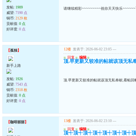
发帖:
1909
请继续精彩~~~~~~~~~祝你天天快乐~~~~~~
威望:
7190 点
铜币:
2129 枚
贡献值:
0 点
好评度:
0 点
12楼
发表于: 2026-06-02 23:05
---
【
孤独
】
u
回复
u
编辑
u
顶.早更新又较准的帖就该顶无私
新手上路
发帖:
1926
顶.早更新又较准的帖就该顶无私奉献,看帖回
威望:
7543 点
铜币:
2318 枚
贡献值:
0 点
好评度:
0 点
13楼
发表于: 2026-06-02 23:10
---
【
咖啡丽丽
】
u
回复
u
编辑
u
顶┽顶┽顶┽顶┽顶┽顶┽顶┽