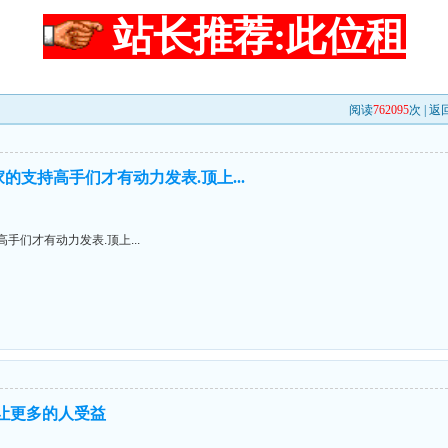
站长推荐:此位租
阅读
762095
次 |
返
的支持高手们才有动力发表.顶上...
手们才有动力发表.顶上...
,让更多的人受益