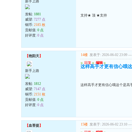
新手上路
发帖:
1881
支持★ 顶 ★支持
威望:
7277 点
铜币:
2185 枚
贡献值:
0 点
好评度:
0 点
14楼
发表于: 2026-06-02 23:09
---
【
艳阳天
】
u
回复
u
编辑
u
这样高手才更有信心哦
新手上路
发帖:
1812
这样高手才更有信心哦这个是高
威望:
7147 点
铜币:
2151 枚
贡献值:
0 点
好评度:
0 点
15楼
发表于: 2026-06-02 23:10
---
【
血菩提
】