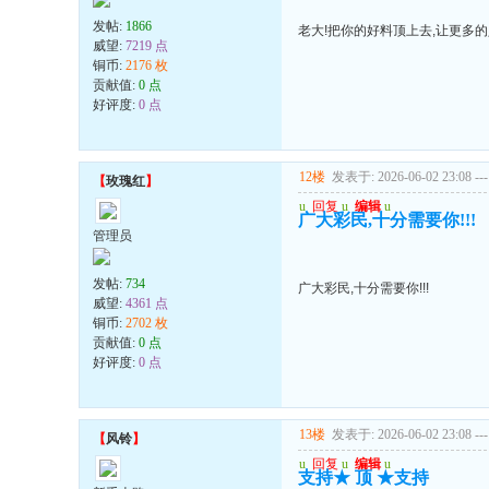
发帖:
1866
老大!把你的好料顶上去,让更多
威望:
7219 点
铜币:
2176 枚
贡献值:
0 点
好评度:
0 点
12楼
发表于: 2026-06-02 23:08
---
【
玫瑰红
】
u
回复
u
编辑
u
广大彩民,十分需要你!!!
管理员
发帖:
734
广大彩民,十分需要你!!!
威望:
4361 点
铜币:
2702 枚
贡献值:
0 点
好评度:
0 点
13楼
发表于: 2026-06-02 23:08
---
【
风铃
】
u
回复
u
编辑
u
支持★ 顶 ★支持