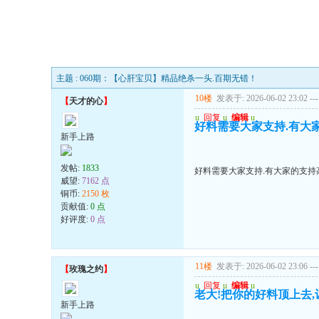
主题 : 060期：【心肝宝贝】精品绝杀一头.百期无错！
10楼
发表于: 2026-06-02 23:02
---
【
天才的心
】
u
回复
u
编辑
u
好料需要大家支持.有大家
新手上路
发帖:
1833
好料需要大家支持.有大家的支持高
威望:
7162 点
铜币:
2150 枚
贡献值:
0 点
好评度:
0 点
11楼
发表于: 2026-06-02 23:06
---
【
玫瑰之约
】
u
回复
u
编辑
u
老大!把你的好料顶上去
新手上路