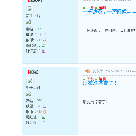
【
老林子
】
u
回复
u
编辑
u
一杯热茶，一声问候.....
新手上路
发帖:
1909
一杯热茶，一声问候........！
威望:
7259 点
铜币:
2217 枚
贡献值:
0 点
好评度:
0 点
18楼
发表于: 2026-06-02 23:11
---
【
孤独
】
u
回复
u
编辑
u
朋友,你辛苦了!!
新手上路
发帖:
1926
朋友,你辛苦了!!
威望:
7543 点
铜币:
2318 枚
贡献值:
0 点
好评度:
0 点