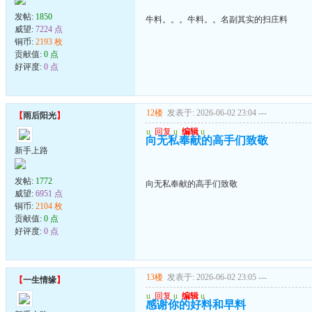
发帖:
1850
牛料。。。牛料。。名副其实的扫庄料
威望:
7224 点
铜币:
2193 枚
贡献值:
0 点
好评度:
0 点
12楼
发表于: 2026-06-02 23:04
---
【
雨后阳光
】
u
回复
u
编辑
u
向无私奉献的高手们致敬
新手上路
发帖:
1772
向无私奉献的高手们致敬
威望:
6951 点
铜币:
2104 枚
贡献值:
0 点
好评度:
0 点
13楼
发表于: 2026-06-02 23:05
---
【
一生情缘
】
u
回复
u
编辑
u
感谢你的好料和早料