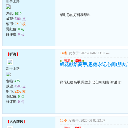
新手上路
发帖:
1910
感谢你的好料和早料
威望:
7364 点
铜币:
2210 枚
贡献值:
0 点
好评度:
0 点
14楼
发表于: 2026-06-02 23:05
---
【
听海
】
u
回复
u
编辑
u
鲜花献给高手,恩德永记心间!朋友,
新手上路
发帖:
475
鲜花献给高手,恩德永记心间!朋友,谢谢你!
威望:
4503 点
铜币:
2252 枚
贡献值:
0 点
好评度:
0 点
15楼
发表于: 2026-06-02 23:07
---
【
六合狂风
】