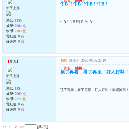
u
回复
u
编辑
u
牛B !! 牛B !!牛B !!牛B !
新手上路
发帖:
1830
牛B !! 牛B !!牛B !!牛B !
威望:
7064 点
铜币:
2109 枚
贡献值:
0 点
好评度:
0 点
16楼
发表于: 2026-06-02 23:10
---
【
灵儿
】
u
回复
u
编辑
u
顶了再看，看了再顶！好人好料
新手上路
发帖:
1854
顶了再看，看了再顶！好人好料！焉能掉低
威望:
7069 点
铜币:
2122 枚
贡献值:
0 点
好评度:
0 点
<<
1
2
>>
[共
2
页]