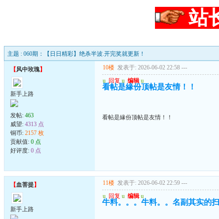
站
主题 : 060期：【日日精彩】绝杀半波.开完奖就更新！
10楼
发表于: 2026-06-02 22:58
---
【
风中玫瑰
】
u
回复
u
编辑
u
看帖是緣份顶帖是友情！！
新手上路
发帖:
463
看帖是緣份顶帖是友情！！
威望:
4313 点
铜币:
2157 枚
贡献值:
0 点
好评度:
0 点
11楼
发表于: 2026-06-02 22:59
---
【
血菩提
】
u
回复
u
编辑
u
牛料。。。牛料。。名副其实的
新手上路