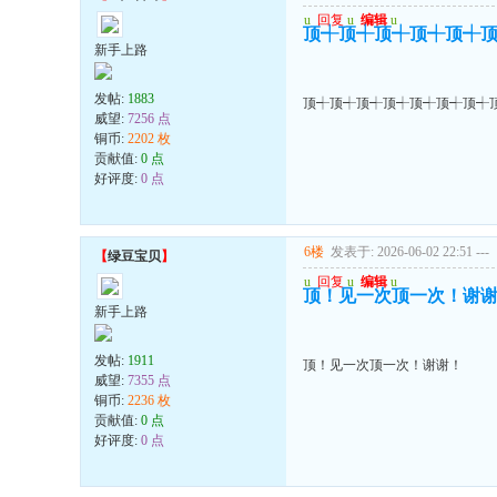
u
回复
u
编辑
u
顶┽顶┽顶┽顶┽顶┽
新手上路
发帖:
1883
顶┽顶┽顶┽顶┽顶┽顶┽顶┽
威望:
7256 点
铜币:
2202 枚
贡献值:
0 点
好评度:
0 点
6楼
发表于: 2026-06-02 22:51
---
【
绿豆宝贝
】
u
回复
u
编辑
u
顶！见一次顶一次！谢
新手上路
发帖:
1911
顶！见一次顶一次！谢谢！
威望:
7355 点
铜币:
2236 枚
贡献值:
0 点
好评度:
0 点