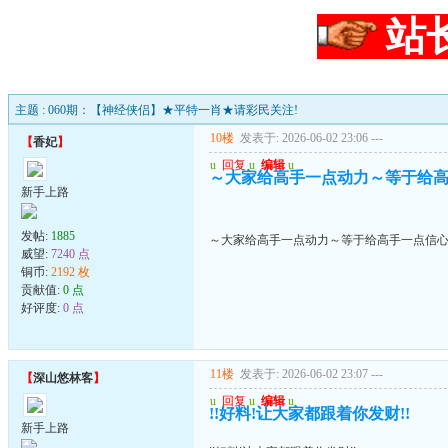
站
主题 : 060期：【神经侠侣】★平特一肖★请彩民关注!
10楼
发表于: 2026-06-02 23:06
---
【
香妃
】
u
回复
u
编辑
u
～大家给高手一点动力～等于给
新手上路
发帖:
1885
～大家给高手一点动力～等于给高手一点信
威望:
7240 点
铜币:
2192 枚
贡献值:
0 点
好评度:
0 点
11楼
发表于: 2026-06-02 23:07
---
【
深山悠林客
】
u
回复
u
编辑
u
!!好料!让大家都跟着你发财!!
新手上路