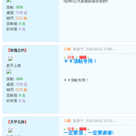
!!好料!让大家都跟着你发财!!
发帖:
1858
威望:
7139 点
铜币:
2122 枚
贡献值:
0 点
好评度:
0 点
12楼
发表于: 2026-06-02 23:09
---
【
玫瑰之约
】
u
回复
u
编辑
u
￥￥顶帖专用！
新手上路
发帖:
1866
￥￥顶帖专用！
威望:
7219 点
铜币:
2176 枚
贡献值:
0 点
好评度:
0 点
13楼
发表于: 2026-06-02 23:10
---
【
天平元帅
】
u
回复
u
编辑
u
一定要顶，一定要谢谢!