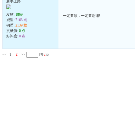
新手上路
发帖:
1869
一定要顶，一定要谢谢!
威望:
7168 点
铜币:
2139 枚
贡献值:
0 点
好评度:
0 点
<<
1
2
>>
[共
2
页]