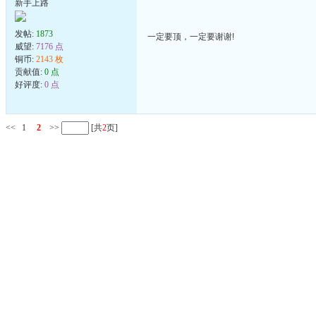
新手上路
发帖:
1873
一定要顶，一定要谢谢!
威望:
7176 点
铜币:
2143 枚
贡献值:
0 点
好评度:
0 点
<<
1
2
>>
[共
2
页]