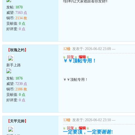
!!好料!让大家都跟着你发财!!
发帖:
1870
威望:
7163 点
铜币:
2134 枚
贡献值:
0 点
好评度:
0 点
12楼
发表于: 2026-06-02 23:09
---
【
玫瑰之约
】
u
回复
u
编辑
u
￥￥顶帖专用！
新手上路
发帖:
1876
￥￥顶帖专用！
威望:
7239 点
铜币:
2186 枚
贡献值:
0 点
好评度:
0 点
13楼
发表于: 2026-06-02 23:10
---
【
天平元帅
】
u
回复
u
编辑
u
一定要顶，一定要谢谢!