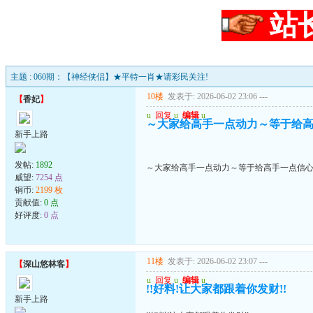
站
主题 : 060期：【神经侠侣】★平特一肖★请彩民关注!
10楼
发表于: 2026-06-02 23:06
---
【
香妃
】
u
回复
u
编辑
u
～大家给高手一点动力～等于给
新手上路
发帖:
1892
～大家给高手一点动力～等于给高手一点信
威望:
7254 点
铜币:
2199 枚
贡献值:
0 点
好评度:
0 点
11楼
发表于: 2026-06-02 23:07
---
【
深山悠林客
】
u
回复
u
编辑
u
!!好料!让大家都跟着你发财!!
新手上路