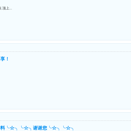
上...
分享！
好料╰☆╮╰☆╮谢谢您╰☆╮╰☆╮