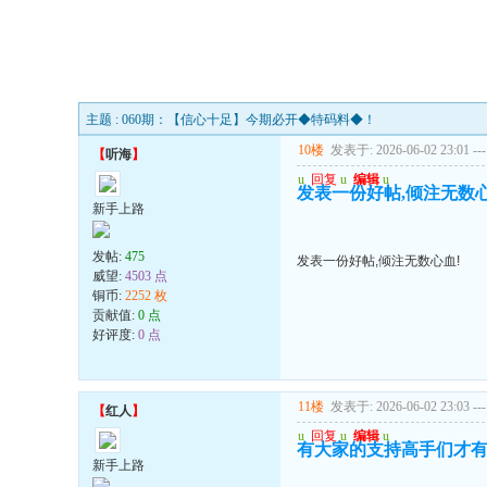
主题 : 060期：【信心十足】今期必开◆特码料◆！
10楼
发表于: 2026-06-02 23:01
---
【
听海
】
u
回复
u
编辑
u
发表一份好帖,倾注无数心
新手上路
发帖:
475
发表一份好帖,倾注无数心血!
威望:
4503 点
铜币:
2252 枚
贡献值:
0 点
好评度:
0 点
11楼
发表于: 2026-06-02 23:03
---
【
红人
】
u
回复
u
编辑
u
有大家的支持高手们才有动
新手上路