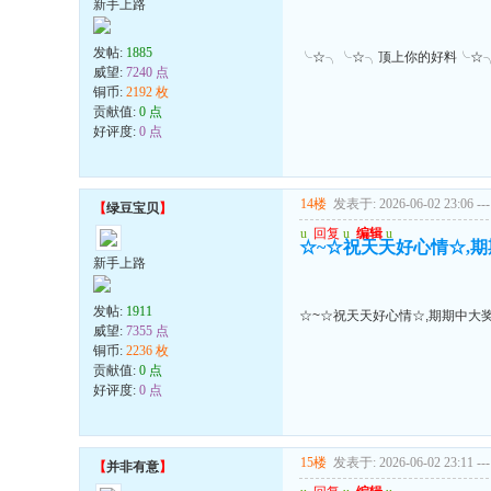
新手上路
发帖:
1885
╰☆╮╰☆╮顶上你的好料╰☆
威望:
7240 点
铜币:
2192 枚
贡献值:
0 点
好评度:
0 点
14楼
发表于: 2026-06-02 23:06
---
【
绿豆宝贝
】
u
回复
u
编辑
u
☆~☆祝天天好心情☆,期期
新手上路
发帖:
1911
☆~☆祝天天好心情☆,期期中大奖!
威望:
7355 点
铜币:
2236 枚
贡献值:
0 点
好评度:
0 点
15楼
发表于: 2026-06-02 23:11
---
【
并非有意
】