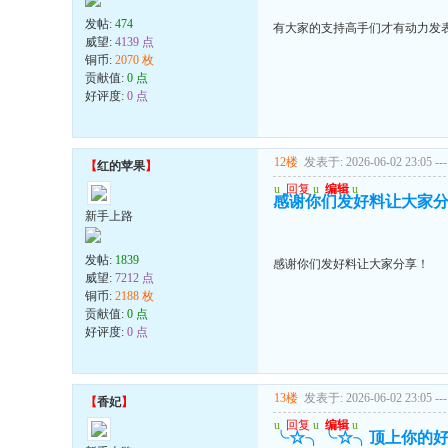
发帖:
474
有大家的支持高手们才有动力发表.顶
威望:
4139 点
铜币:
2070 枚
贡献值:
0 点
好评度:
0 点
12楼
发表于: 2026-06-02 23:05
---
【
红的苹果
】
u
回复
u
编辑
u
感谢你们发好料让大家
新手上路
发帖:
1839
感谢你们发好料让大家分享！
威望:
7212 点
铜币:
2188 枚
贡献值:
0 点
好评度:
0 点
13楼
发表于: 2026-06-02 23:05
---
【
香妃
】
u
回复
u
编辑
u
╰☆╮╰☆╮顶上你的