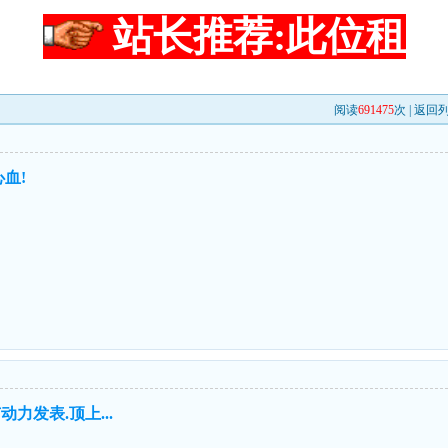
站长推荐:此位租
阅读
691475
次 |
返回
血!
力发表.顶上...