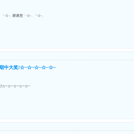
╮╰☆╮谢谢您╰☆╮╰☆╮
中大奖!☆~☆~☆~☆~☆~
☆~☆~☆~☆~☆~