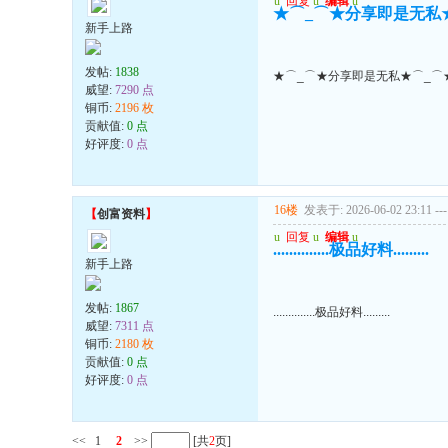
u
回复
u
编辑
u
★⌒_⌒★分享即是无私
新手上路
发帖:
1838
★⌒_⌒★分享即是无私★⌒_⌒
威望:
7290 点
铜币:
2196 枚
贡献值:
0 点
好评度:
0 点
16楼
发表于: 2026-06-02 23:11
---
【
创富资料
】
u
回复
u
编辑
u
..............极品好料.........
新手上路
发帖:
1867
..............极品好料.........
威望:
7311 点
铜币:
2180 枚
贡献值:
0 点
好评度:
0 点
<<
1
2
>>
[共
2
页]