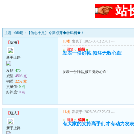
站
主题 : 060期：【信心十足】今期必开◆特码料◆！
10楼
发表于: 2026-06-02 23:01
---
【
听海
】
u
回复
u
编辑
u
发表一份好帖,倾注无数心血!
新手上路
发帖:
475
发表一份好帖,倾注无数心血!
威望:
4503 点
铜币:
2252 枚
贡献值:
0 点
好评度:
0 点
11楼
发表于: 2026-06-02 23:03
---
【
红人
】
u
回复
u
编辑
u
有大家的支持高手们才有动力发表.顶
新手上路