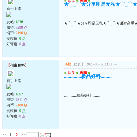
u
回复
u
编辑
u
★⌒_⌒★分享即是无私★⌒_⌒★
新手上路
发帖:
1838
★⌒_⌒★分享即是无私★⌒_⌒★谢谢高手★
威望:
7290 点
铜币:
2196 枚
贡献值:
0 点
好评度:
0 点
16楼
发表于: 2026-06-02 23:11
---
【
创富资料
】
u
回复
u
编辑
u
..............极品好料.........
新手上路
发帖:
1867
..............极品好料.........
威望:
7311 点
铜币:
2180 枚
贡献值:
0 点
好评度:
0 点
<<
1
2
>>
[共
2
页]