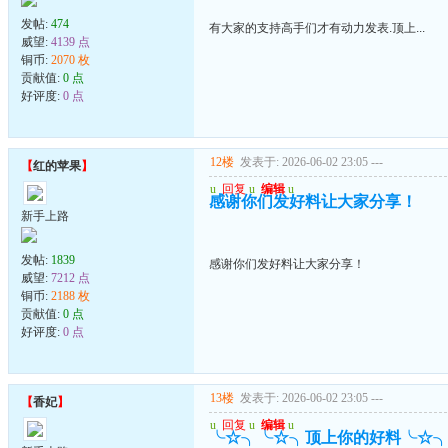
发帖:
474
有大家的支持高手们才有动力发表.顶上...
威望:
4139 点
铜币:
2070 枚
贡献值:
0 点
好评度:
0 点
12楼
发表于: 2026-06-02 23:05
---
【
红的苹果
】
u
回复
u
编辑
u
感谢你们发好料让大家分享！
新手上路
发帖:
1839
感谢你们发好料让大家分享！
威望:
7212 点
铜币:
2188 枚
贡献值:
0 点
好评度:
0 点
13楼
发表于: 2026-06-02 23:05
---
【
香妃
】
u
回复
u
编辑
u
╰☆╮╰☆╮顶上你的好料╰☆