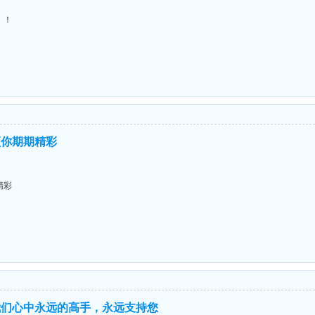
！！
..顶你期期精彩
期精彩
我们心中永远的高手，永远支持您