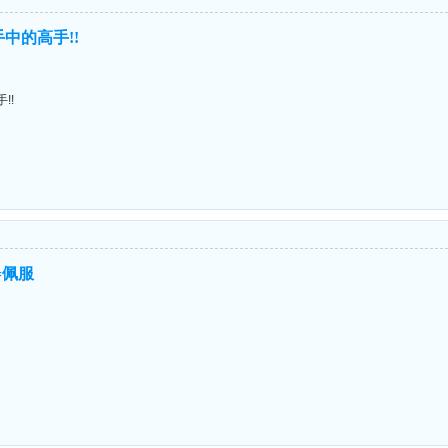
中的高手!!
!!
=佩服