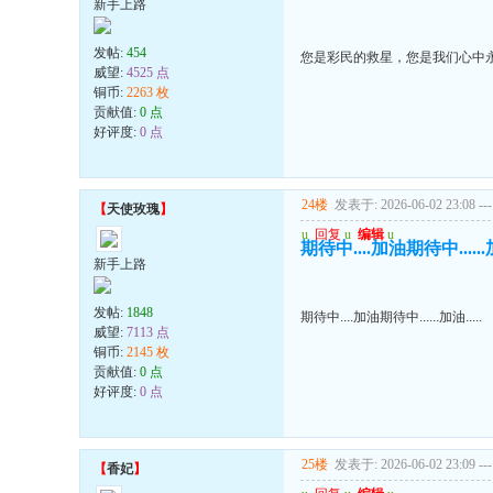
新手上路
发帖:
454
您是彩民的救星，您是我们心中
威望:
4525 点
铜币:
2263 枚
贡献值:
0 点
好评度:
0 点
24楼
发表于: 2026-06-02 23:08
---
【
天使玫瑰
】
u
回复
u
编辑
u
期待中....加油期待中......加
新手上路
发帖:
1848
期待中....加油期待中......加油.....
威望:
7113 点
铜币:
2145 枚
贡献值:
0 点
好评度:
0 点
25楼
发表于: 2026-06-02 23:09
---
【
香妃
】