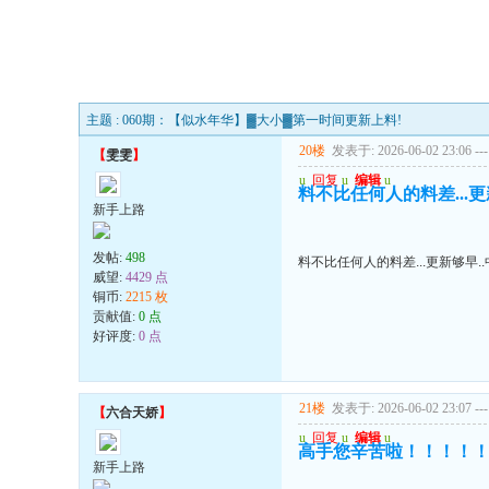
主题 : 060期：【似水年华】▓大小▓第一时间更新上料!
20楼
发表于: 2026-06-02 23:06
---
【
雯雯
】
u
回复
u
编辑
u
料不比任何人的料差...更新够
新手上路
发帖:
498
料不比任何人的料差...更新够早..中.
威望:
4429 点
铜币:
2215 枚
贡献值:
0 点
好评度:
0 点
21楼
发表于: 2026-06-02 23:07
---
【
六合天娇
】
u
回复
u
编辑
u
高手您辛苦啦！！！！
新手上路