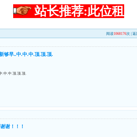
站长推荐:此位租
阅读
1068176
次 |
返
早..中.中.中.顶.顶.顶.
中.中.顶.顶.顶.
！谢谢！！！