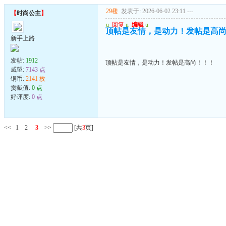
29楼
发表于: 2026-06-02 23:11
---
【
时尚公主
】
u
回复
u
编辑
u
顶帖是友情，是动力！发帖是高
新手上路
发帖:
1912
顶帖是友情，是动力！发帖是高尚！！！
威望:
7143 点
铜币:
2141 枚
贡献值:
0 点
好评度:
0 点
<<
1
2
3
>>
[共
3
页]