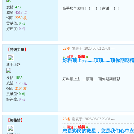
发帖:
473
高手您辛苦啦！！！！！谢谢！！！
威望:
4517 点
铜币:
2259 枚
贡献值:
0 点
好评度:
0 点
22楼
发表于: 2026-06-02 23:08
---
【
特码力量
】
u
回复
u
编辑
u
好料顶上去......顶顶......顶你期期
新手上路
发帖:
1835
好料顶上去......顶顶......顶你期期精彩
威望:
7123 点
铜币:
2104 枚
贡献值:
0 点
好评度:
0 点
23楼
发表于: 2026-06-02 23:08
---
【
格格情
】
u
回复
u
编辑
u
您是彩民的救星，您是我们心中