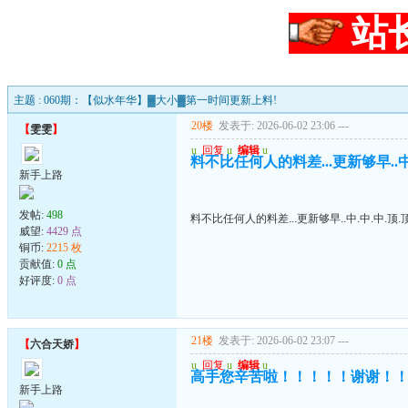
站
主题 : 060期：【似水年华】▓大小▓第一时间更新上料!
20楼
发表于: 2026-06-02 23:06
---
【
雯雯
】
u
回复
u
编辑
u
料不比任何人的料差...更新够早..中.
新手上路
发帖:
498
料不比任何人的料差...更新够早..中.中.中.顶.顶
威望:
4429 点
铜币:
2215 枚
贡献值:
0 点
好评度:
0 点
21楼
发表于: 2026-06-02 23:07
---
【
六合天娇
】
u
回复
u
编辑
u
高手您辛苦啦！！！！！谢谢！
新手上路