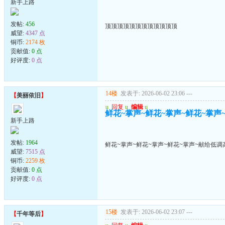
新手上路
发帖:
456
顶顶顶顶顶顶顶顶顶顶顶顶
威望:
4347 点
铜币:
2174 枚
贡献值:
0 点
好评度:
0 点
14楼
发表于: 2026-06-02 23:06
---
【
美丽依旧
】
u
回复
u
编辑
u
鲜花~掌声~鲜花~掌声~鲜花~掌声
新手上路
发帖:
1964
鲜花~掌声~鲜花~掌声~鲜花~掌声~献给低调
威望:
7515 点
铜币:
2259 枚
贡献值:
0 点
好评度:
0 点
15楼
发表于: 2026-06-02 23:07
---
【
千年等后
】