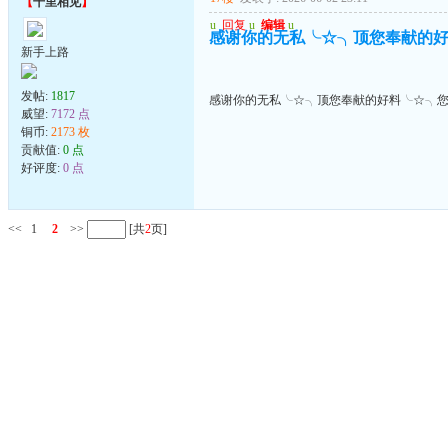
【
千里相见
】
u
回复
u
编辑
u
感谢你的无私╰☆╮顶您奉献的
新手上路
发帖:
1817
感谢你的无私╰☆╮顶您奉献的好料╰☆╮
威望:
7172 点
铜币:
2173 枚
贡献值:
0 点
好评度:
0 点
<<
1
2
>>
[共
2
页]