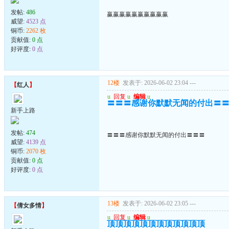
发帖:
486
赢赢赢赢赢赢赢赢赢赢
威望:
4523 点
铜币:
2262 枚
贡献值:
0 点
好评度:
0 点
12楼
发表于: 2026-06-02 23:04
---
【
红人
】
u
回复
u
编辑
u
〓〓〓感谢你默默无闻的付出〓
新手上路
发帖:
474
〓〓〓感谢你默默无闻的付出〓〓〓
威望:
4139 点
铜币:
2070 枚
贡献值:
0 点
好评度:
0 点
13楼
发表于: 2026-06-02 23:05
---
【
倩女多情
】
u
回复
u
编辑
u
顶顶顶顶顶顶顶顶顶顶顶顶