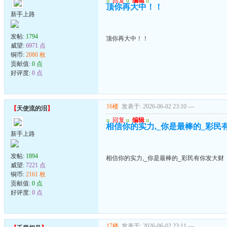
u
回复
u
编辑
u
顶你再大中！！
新手上路
发帖:
1794
顶你再大中！！
威望:
6971 点
铜币:
2080 枚
贡献值:
0 点
好评度:
0 点
16楼
发表于: 2026-06-02 23:10
---
【
天使流的泪
】
u
回复
u
编辑
u
相信你的实力,_你是最棒的_彩民
新手上路
发帖:
1894
相信你的实力,_你是最棒的_彩民有你发大财
威望:
7221 点
铜币:
2161 枚
贡献值:
0 点
好评度:
0 点
17楼
发表于: 2026-06-02 23:11
---