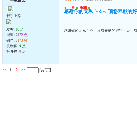
【
千里相见
】
u
回复
u
编辑
u
感谢你的无私╰☆╮顶您奉献的
新手上路
发帖:
1817
感谢你的无私╰☆╮顶您奉献的好料╰☆╮
威望:
7172 点
铜币:
2173 枚
贡献值:
0 点
好评度:
0 点
<<
1
2
>>
[共
2
页]