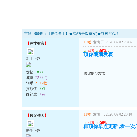
主题 : 060期：【逍遥圣手】★实战(合数单双)★终极挑战！
10楼
发表于: 2026-06-02 23:06
---
【
并非有意
】
u
回复
u
编辑
u
顶你期期发表
新手上路
发帖:
1838
顶你期期发表
威望:
7290 点
铜币:
2196 枚
贡献值:
0 点
好评度:
0 点
11楼
发表于: 2026-06-02 23:10
---
【
风火佳人
】
u
回复
u
编辑
u
再顶你早点更新 ,看一次,
新手上路