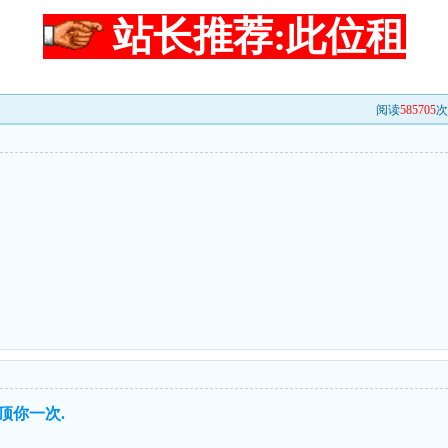
站长推荐:此位租
阅读
585705
次
顶你一次.