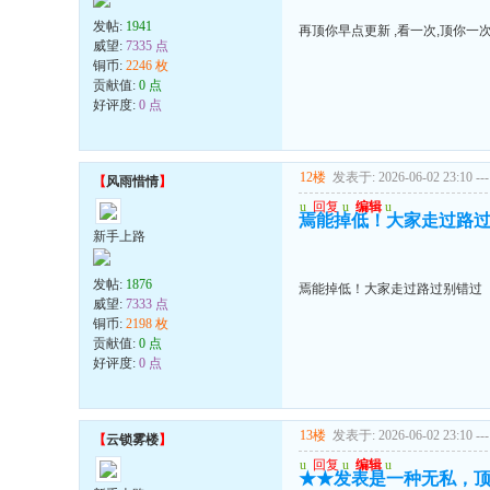
发帖:
1941
再顶你早点更新 ,看一次,顶你一次
威望:
7335 点
铜币:
2246 枚
贡献值:
0 点
好评度:
0 点
12楼
发表于: 2026-06-02 23:10
---
【
风雨惜情
】
u
回复
u
编辑
u
焉能掉低！大家走过路
新手上路
发帖:
1876
焉能掉低！大家走过路过别错过
威望:
7333 点
铜币:
2198 枚
贡献值:
0 点
好评度:
0 点
13楼
发表于: 2026-06-02 23:10
---
【
云锁雾楼
】
u
回复
u
编辑
u
★★发表是一种无私，