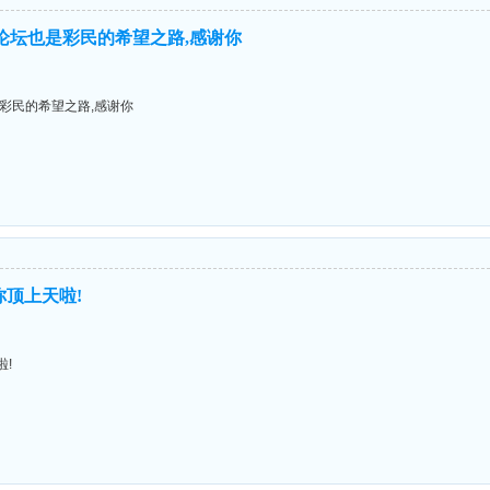
,论坛也是彩民的希望之路,感谢你
是彩民的希望之路,感谢你
你顶上天啦!
啦!