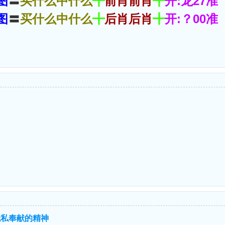
图
〓
买什么中什么
╋
前肖前肖
╋
开:龙27准
图
〓
买什么中什么
╋
后肖后肖
╋
开:？00准
无私奉献的精神