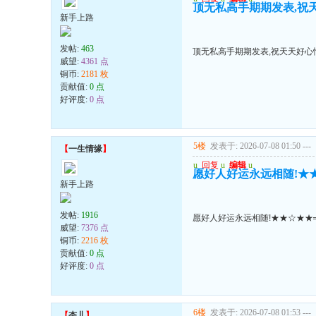
顶无私高手期期发表,祝天
新手上路
发帖:
463
顶无私高手期期发表,祝天天好心情
威望:
4361 点
铜币:
2181 枚
贡献值:
0 点
好评度:
0 点
5楼
发表于: 2026-07-08 01:50
---
【
一生情缘
】
u
回复
u
编辑
u
愿好人好运永远相随!★
新手上路
发帖:
1916
愿好人好运永远相随!★★☆★★
威望:
7376 点
铜币:
2216 枚
贡献值:
0 点
好评度:
0 点
6楼
发表于: 2026-07-08 01:53
---
【
杏儿
】