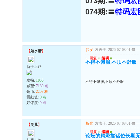
073期:〓
特码宏
074期:〓
特码宏
沙发
发表于: 2026-07-08 01:48
---
【
如水清
】
u
回复
u
编辑
u
不得不佩服,不顶不舒服
新手上路
发帖:
1835
不得不佩服,不顶不舒服
威望:
7180 点
铜币:
2207 枚
贡献值:
0 点
好评度:
0 点
板凳
发表于: 2026-07-08 01:48
---
【
灵儿
】
u
回复
u
编辑
u
论坛的精彩靠诸位长期