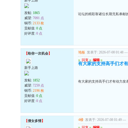
新手上路
发帖:
1865
论坛的精彩靠诸位长期无私奉献
威望:
7091 点
铜币:
2133 枚
贡献值:
0 点
好评度:
0 点
地板
发表于: 2026-07-08 01:48
---
【
给你一次机会
】
u
回复
u
编辑
u
有大家的支持高手们才有动
新手上路
发帖:
1852
有大家的支持高手们才有动力发表.顶
威望:
7259 点
铜币:
2196 枚
贡献值:
0 点
好评度:
0 点
4楼
发表于: 2026-07-08 01:49
---
【
倩女多情
】
u
回复
u
编辑
u