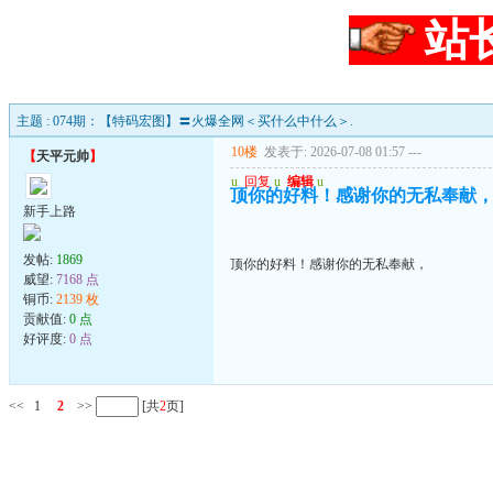
站
主题 : 074期：【特码宏图】〓火爆全网＜买什么中什么＞.
10楼
发表于: 2026-07-08 01:57
---
【
天平元帅
】
u
回复
u
编辑
u
顶你的好料！感谢你的无私奉献
新手上路
发帖:
1869
顶你的好料！感谢你的无私奉献，
威望:
7168 点
铜币:
2139 枚
贡献值:
0 点
好评度:
0 点
<<
1
2
>>
[共
2
页]