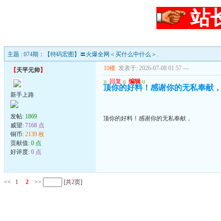
站
主题 : 074期：【特码宏图】〓火爆全网＜买什么中什么＞.
10楼
发表于: 2026-07-08 01:57
---
【
天平元帅
】
u
回复
u
编辑
u
顶你的好料！感谢你的无私奉献
新手上路
发帖:
1869
顶你的好料！感谢你的无私奉献，
威望:
7168 点
铜币:
2139 枚
贡献值:
0 点
好评度:
0 点
<<
1
2
>>
[共
2
页]