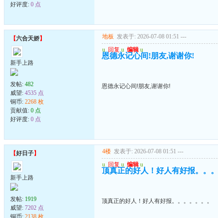
好评度:
0 点
地板
发表于: 2026-07-08 01:51
---
【
六合天娇
】
u
回复
u
编辑
u
恩德永记心间!朋友,谢谢你!
新手上路
发帖:
482
恩德永记心间!朋友,谢谢你!
威望:
4535 点
铜币:
2268 枚
贡献值:
0 点
好评度:
0 点
4楼
发表于: 2026-07-08 01:51
---
【
好日子
】
u
回复
u
编辑
u
顶真正的好人！好人有好报。。
新手上路
发帖:
1919
顶真正的好人！好人有好报。。。。。。。
威望:
7202 点
铜币:
2138 枚