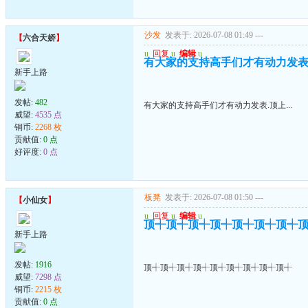
沙发
发表于: 2026-07-08 01:49
---
【
六合天娇
】
u
回复
u
编辑
u
有大家的支持高手们才有动力发表.顶
新手上路
发帖:
482
有大家的支持高手们才有动力发表.顶上...
威望:
4535 点
铜币:
2268 枚
贡献值:
0 点
好评度:
0 点
板凳
发表于: 2026-07-08 01:50
---
【
小仙女
】
u
回复
u
编辑
u
顶┽顶┽顶┽顶┽顶┽顶┽顶┽
新手上路
发帖:
1916
顶┽顶┽顶┽顶┽顶┽顶┽顶┽顶┽顶┽
威望:
7298 点
铜币:
2215 枚
贡献值:
0 点