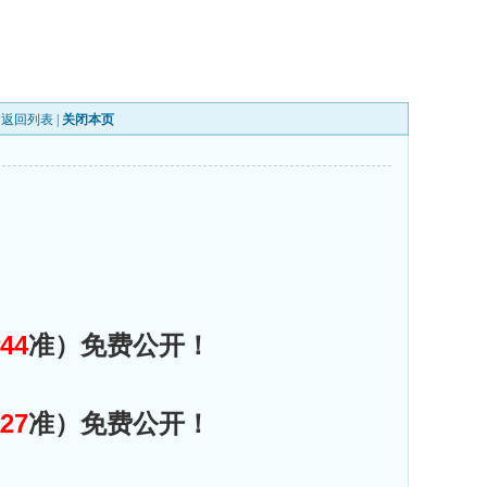
|
返回列表
|
关闭本页
44
准）免费公开！
27
准）免费公开！