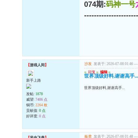
074期:
码神一号
---------------------
沙发
发表于: 2026-07-08 01:46
---
【
游戏人间
】
u
回复
u
编辑
u
世界顶级好料,谢谢高手..
新手上路
世界顶级好料,谢谢高手...
发帖:
1878
威望:
7406 点
铜币:
2264 枚
贡献值:
0 点
好评度:
0 点
板凳
发表于: 2026-07-08 01:48
---
【
风中飞燕
】