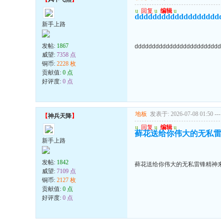
u
回复
u
编辑
u
ddddddddddddddddddd
新手上路
发帖:
1867
ddddddddddddddddddddddddd
威望:
7358 点
铜币:
2228 枚
贡献值:
0 点
好评度:
0 点
地板
发表于: 2026-07-08 01:50
---
【
神兵天降
】
u
回复
u
编辑
u
藓花送给你伟大的无私
新手上路
发帖:
1842
藓花送给你伟大的无私雷锋精神
威望:
7109 点
铜币:
2127 枚
贡献值:
0 点
好评度:
0 点