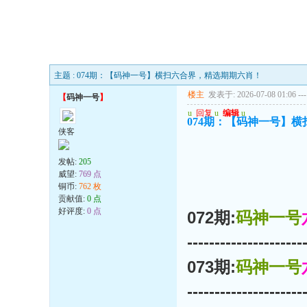
主题 : 074期：【码神一号】横扫六合界，精选期期六肖！
楼主
发表于: 2026-07-08 01:06
---
【
码神一号
】
u
回复
u
编辑
u
074期：【码神一号】
侠客
发帖:
205
威望:
769 点
铜币:
762 枚
贡献值:
0 点
好评度:
0 点
072期:
码神一号
---------------------
073期:
码神一号
---------------------