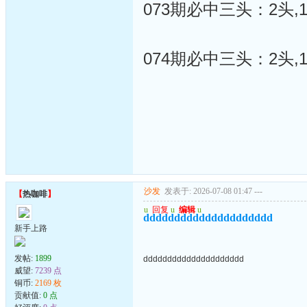
073期必中三头：2头,1
074期必中三头：2头,1
沙发
发表于: 2026-07-08 01:47
---
【
热咖啡
】
u
回复
u
编辑
u
ddddddddddddddddddddd
新手上路
发帖:
1899
ddddddddddddddddddddd
威望:
7239 点
铜币:
2169 枚
贡献值:
0 点