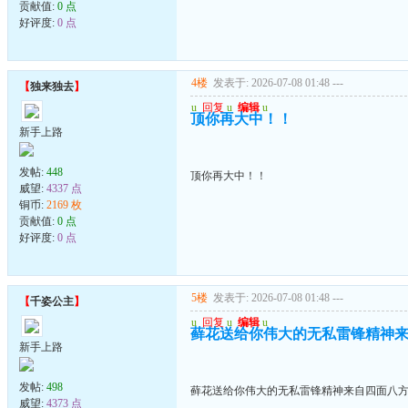
贡献值:
0 点
好评度:
0 点
4楼
发表于: 2026-07-08 01:48
---
【
独来独去
】
u
回复
u
编辑
u
顶你再大中！！
新手上路
发帖:
448
顶你再大中！！
威望:
4337 点
铜币:
2169 枚
贡献值:
0 点
好评度:
0 点
5楼
发表于: 2026-07-08 01:48
---
【
千姿公主
】
u
回复
u
编辑
u
藓花送给你伟大的无私雷锋精神来自
新手上路
发帖:
498
藓花送给你伟大的无私雷锋精神来自四面八方的
威望:
4373 点