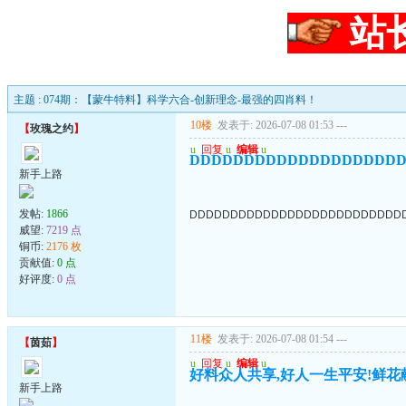
站
主题 : 074期：【蒙牛特料】科学六合-创新理念-最强的四肖料！
10楼
发表于: 2026-07-08 01:53
---
【
玫瑰之约
】
u
回复
u
编辑
u
DDDDDDDDDDDDDDDDDDD
新手上路
发帖:
1866
DDDDDDDDDDDDDDDDDDDDDDDDDD
威望:
7219 点
铜币:
2176 枚
贡献值:
0 点
好评度:
0 点
11楼
发表于: 2026-07-08 01:54
---
【
茵茹
】
u
回复
u
编辑
u
好料众人共享,好人一生平安!鲜花
新手上路