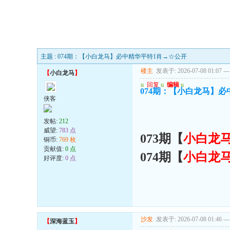
主题 : 074期：【小白龙马】必中精华平特1肖→☆公开
楼主
发表于: 2026-07-08 01:07
---
【
小白龙马
】
u
回复
u
编辑
u
074期：【小白龙马】
侠客
发帖:
212
威望:
783 点
073期【
小白龙
铜币:
769 枚
贡献值:
0 点
074期【
小白龙
好评度:
0 点
沙发
发表于: 2026-07-08 01:46
---
【
深海蓝玉
】