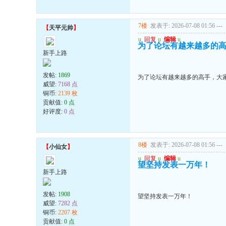
7楼
发表于: 2026-07-08 01:56
---
【
天平元帅
】
u
回复
u
编辑
u
为了论坛有越来越多的高手
新手上路
发帖:
1869
为了论坛有越来越多的高手，大家多
威望:
7168 点
铜币:
2139 枚
贡献值:
0 点
好评度:
0 点
8楼
发表于: 2026-07-08 01:56
---
【
小仙女
】
u
回复
u
编辑
u
望坚持发表一万年！
新手上路
发帖:
1908
望坚持发表一万年！
威望:
7282 点
铜币:
2207 枚
贡献值:
0 点