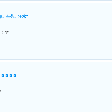
慧。辛劳。汗水”
。汗水”
顶顶顶顶顶
顶