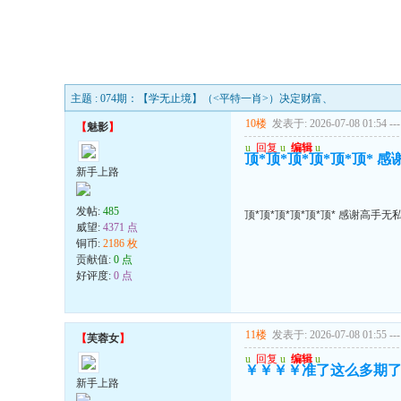
主题 : 074期：【学无止境】（<平特一肖>）决定财富、
10楼
发表于: 2026-07-08 01:54
---
【
魅影
】
u
回复
u
编辑
u
顶*顶*顶*顶*顶*顶*
新手上路
发帖:
485
顶*顶*顶*顶*顶*顶* 感谢高手
威望:
4371 点
铜币:
2186 枚
贡献值:
0 点
好评度:
0 点
11楼
发表于: 2026-07-08 01:55
---
【
芙蓉女
】
u
回复
u
编辑
u
￥￥￥￥准了这么多期
新手上路