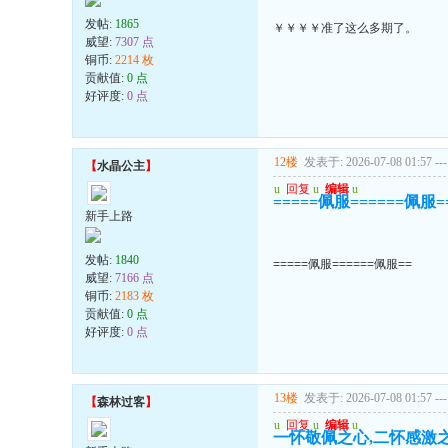
发帖:
1865
￥￥￥￥准了这么多期了。
威望:
7307 点
铜币:
2214 枚
贡献值:
0 点
好评度:
0 点
12楼
发表于: 2026-07-08 01:57
---
【
水晶公主
】
u
回复
u
编辑
u
=====佩服======佩服=
新手上路
发帖:
1840
=====佩服======佩服==
威望:
7166 点
铜币:
2183 枚
贡献值:
0 点
好评度:
0 点
13楼
发表于: 2026-07-08 01:57
---
【
森林过客
】
u
回复
u
编辑
u
一怀敬佩之心,二怀感激