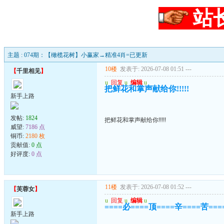
站
主题 : 074期：【橄榄花树】小赢家→精准4肖=已更新
10楼
发表于: 2026-07-08 01:51
---
【
千里相见
】
u
回复
u
编辑
u
把鲜花和掌声献给你!!!!!
新手上路
发帖:
1824
把鲜花和掌声献给你!!!!!
威望:
7186 点
铜币:
2180 枚
贡献值:
0 点
好评度:
0 点
11楼
发表于: 2026-07-08 01:52
---
【
芙蓉女
】
u
回复
u
编辑
u
====必====顶====辛====苦==
新手上路