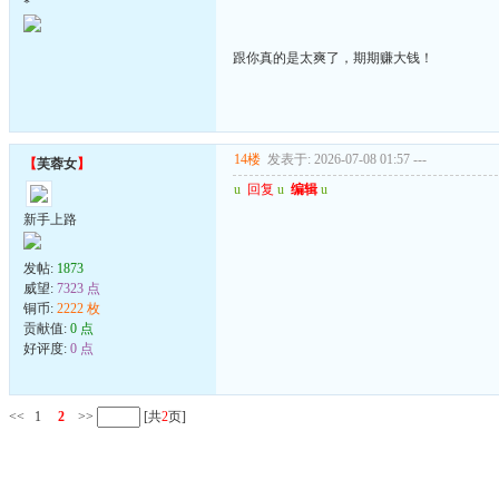
*
跟你真的是太爽了，期期赚大钱！
14楼
发表于: 2026-07-08 01:57
---
【
芙蓉女
】
u
回复
u
编辑
u
新手上路
发帖:
1873
威望:
7323 点
铜币:
2222 枚
贡献值:
0 点
好评度:
0 点
<<
1
2
>>
[共
2
页]