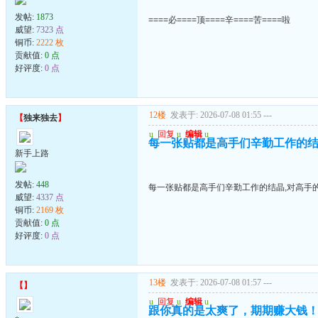
发帖:
1873
====必====顶====辛====苦====啦
威望:
7323 点
铜币:
2222 枚
贡献值:
0 点
好评度:
0 点
12楼
发表于: 2026-07-08 01:55
---
【
独来独去
】
u
回复
u
编辑
u
每一张贴都是高手们辛勤工作的结
新手上路
发帖:
448
每一张贴都是高手们辛勤工作的结晶,对高手
威望:
4337 点
铜币:
2169 枚
贡献值:
0 点
好评度:
0 点
13楼
发表于: 2026-07-08 01:57
---
【
】
u
回复
u
编辑
u
跟你真的是太爽了，期期赚大钱