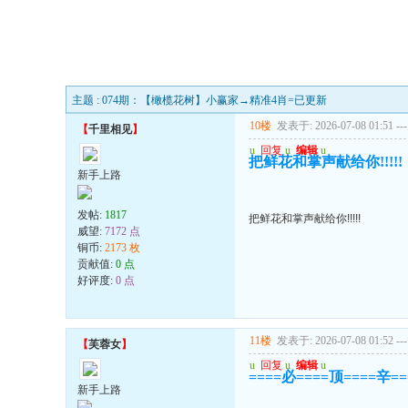
主题 : 074期：【橄榄花树】小赢家→精准4肖=已更新
10楼
发表于: 2026-07-08 01:51
---
【
千里相见
】
u
回复
u
编辑
u
把鲜花和掌声献给你!!!!!
新手上路
发帖:
1817
把鲜花和掌声献给你!!!!!
威望:
7172 点
铜币:
2173 枚
贡献值:
0 点
好评度:
0 点
11楼
发表于: 2026-07-08 01:52
---
【
芙蓉女
】
u
回复
u
编辑
u
====必====顶====辛=
新手上路