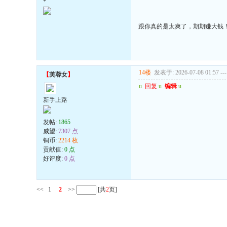
*
跟你真的是太爽了，期期赚大钱
14楼
发表于: 2026-07-08 01:57
---
【
芙蓉女
】
u
回复
u
编辑
u
新手上路
发帖:
1865
威望:
7307 点
铜币:
2214 枚
贡献值:
0 点
好评度:
0 点
<<
1
2
>>
[共
2
页]