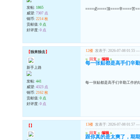
发帖:
1865
====必====顶====辛====苦=
威望:
7307 点
铜币:
2214 枚
贡献值:
0 点
好评度:
0 点
12楼
发表于: 2026-07-08 01:55
---
【
独来独去
】
u
回复
u
编辑
u
每一张贴都是高手们辛勤
新手上路
发帖:
441
每一张贴都是高手们辛勤工作的结
威望:
4323 点
铜币:
2162 枚
贡献值:
0 点
好评度:
0 点
13楼
发表于: 2026-07-08 01:57
---
【
】
u
回复
u
编辑
u
跟你真的是太爽了，期