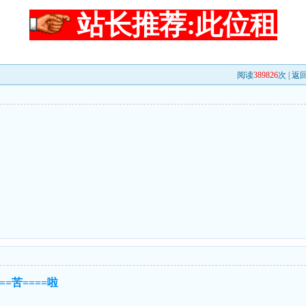
站长推荐:此位租
阅读
389826
次 |
返
===苦====啦