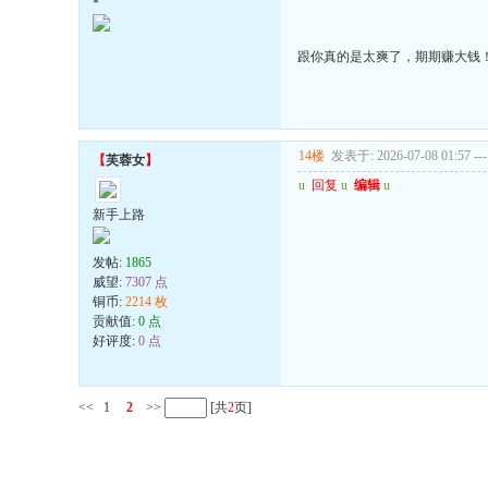
*
跟你真的是太爽了，期期赚大钱
14楼
发表于: 2026-07-08 01:57
---
【
芙蓉女
】
u
回复
u
编辑
u
新手上路
发帖:
1865
威望:
7307 点
铜币:
2214 枚
贡献值:
0 点
好评度:
0 点
<<
1
2
>>
[共
2
页]