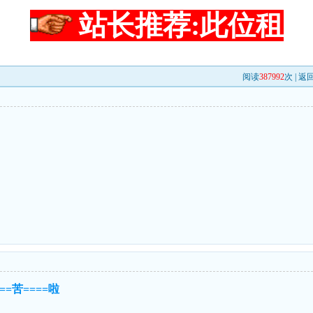
站长推荐:此位租
阅读
387992
次 |
返
===苦====啦