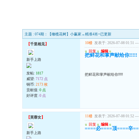
主题 : 074期：【橄榄花树】小赢家→精准4肖=已更新
10楼
发表于: 2026-07-08 01:51
---
【
千里相见
】
u
回复
u
编辑
u
把鲜花和掌声献给你!!!!!
新手上路
发帖:
1817
把鲜花和掌声献给你!!!!!
威望:
7172 点
铜币:
2173 枚
贡献值:
0 点
好评度:
0 点
11楼
发表于: 2026-07-08 01:52
---
【
芙蓉女
】
u
回复
u
编辑
u
====必====顶====辛=
新手上路