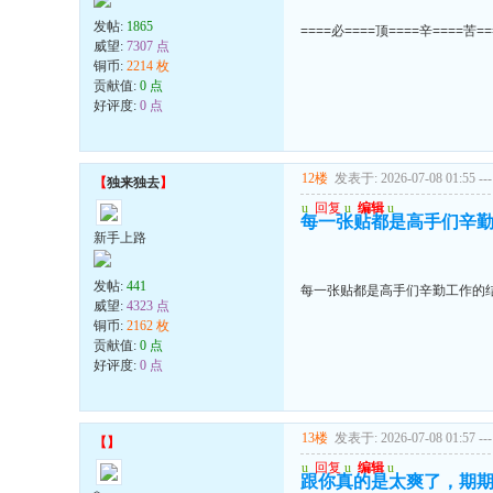
发帖:
1865
====必====顶====辛====苦=
威望:
7307 点
铜币:
2214 枚
贡献值:
0 点
好评度:
0 点
12楼
发表于: 2026-07-08 01:55
---
【
独来独去
】
u
回复
u
编辑
u
每一张贴都是高手们辛勤
新手上路
发帖:
441
每一张贴都是高手们辛勤工作的结
威望:
4323 点
铜币:
2162 枚
贡献值:
0 点
好评度:
0 点
13楼
发表于: 2026-07-08 01:57
---
【
】
u
回复
u
编辑
u
跟你真的是太爽了，期