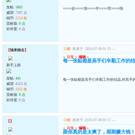
发帖:
1865
====必====顶====辛====苦====啦
威望:
7307 点
铜币:
2214 枚
贡献值:
0 点
好评度:
0 点
12楼
发表于: 2026-07-08 01:55
---
【
独来独去
】
u
回复
u
编辑
u
每一张贴都是高手们辛勤工作的结
新手上路
发帖:
441
每一张贴都是高手们辛勤工作的结晶,对高手
威望:
4323 点
铜币:
2162 枚
贡献值:
0 点
好评度:
0 点
13楼
发表于: 2026-07-08 01:57
---
【
】
u
回复
u
编辑
u
跟你真的是太爽了，期期赚大钱