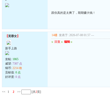
*
跟你真的是太爽了，期期赚大钱！
14楼
发表于: 2026-07-08 01:57
---
【
芙蓉女
】
u
回复
u
编辑
u
新手上路
发帖:
1865
威望:
7307 点
铜币:
2214 枚
贡献值:
0 点
好评度:
0 点
<<
1
2
>>
[共
2
页]