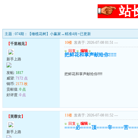
站
主题 : 074期：【橄榄花树】小赢家→精准4肖=已更新
10楼
发表于: 2026-07-08 01:51
---
【
千里相见
】
u
回复
u
编辑
u
把鲜花和掌声献给你!!!!!
新手上路
发帖:
1817
把鲜花和掌声献给你!!!!!
威望:
7172 点
铜币:
2173 枚
贡献值:
0 点
好评度:
0 点
11楼
发表于: 2026-07-08 01:52
---
【
芙蓉女
】
u
回复
u
编辑
u
====必====顶====辛====苦==
新手上路