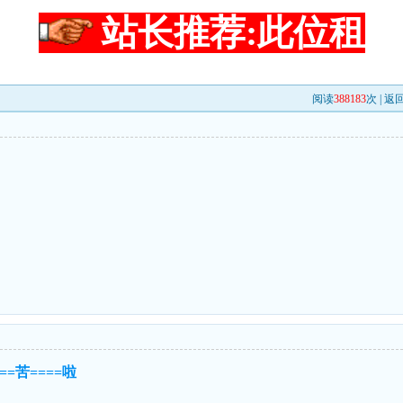
站长推荐:此位租
阅读
388183
次 |
返
===苦====啦