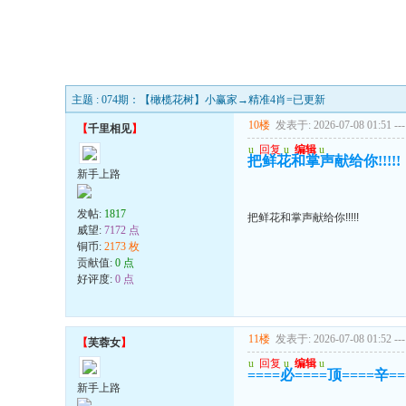
主题 : 074期：【橄榄花树】小赢家→精准4肖=已更新
10楼
发表于: 2026-07-08 01:51
---
【
千里相见
】
u
回复
u
编辑
u
把鲜花和掌声献给你!!!!!
新手上路
发帖:
1817
把鲜花和掌声献给你!!!!!
威望:
7172 点
铜币:
2173 枚
贡献值:
0 点
好评度:
0 点
11楼
发表于: 2026-07-08 01:52
---
【
芙蓉女
】
u
回复
u
编辑
u
====必====顶====辛=
新手上路