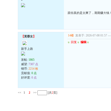
*
跟你真的是太爽了，期期赚大钱
14楼
发表于: 2026-07-08 01:57
---
【
芙蓉女
】
u
回复
u
编辑
u
新手上路
发帖:
1865
威望:
7307 点
铜币:
2214 枚
贡献值:
0 点
好评度:
0 点
<<
1
2
>>
[共
2
页]