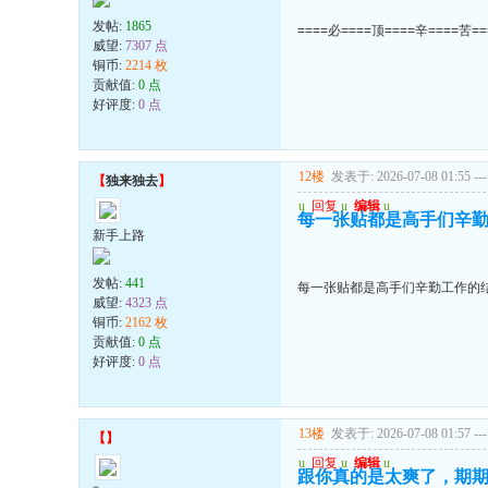
发帖:
1865
====必====顶====辛====苦=
威望:
7307 点
铜币:
2214 枚
贡献值:
0 点
好评度:
0 点
12楼
发表于: 2026-07-08 01:55
---
【
独来独去
】
u
回复
u
编辑
u
每一张贴都是高手们辛勤
新手上路
发帖:
441
每一张贴都是高手们辛勤工作的结
威望:
4323 点
铜币:
2162 枚
贡献值:
0 点
好评度:
0 点
13楼
发表于: 2026-07-08 01:57
---
【
】
u
回复
u
编辑
u
跟你真的是太爽了，期