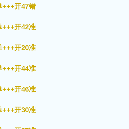
+++开47错
+++开42准
+++开20准
+++开44准
+++开46准
+++开30准