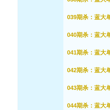
039期杀：蓝大单
040期杀：蓝大单
041期杀：蓝大单
042期杀：蓝大单
043期杀：蓝大单
044期杀：蓝大单