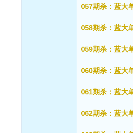
057期杀：蓝大单
058期杀：蓝大单
059期杀：蓝大单
060期杀：蓝大单
061期杀：蓝大单
062期杀：蓝大单