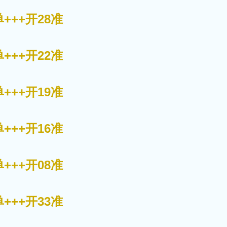
+++开28准
+++开22准
+++开19准
+++开16准
+++开08准
+++开33准