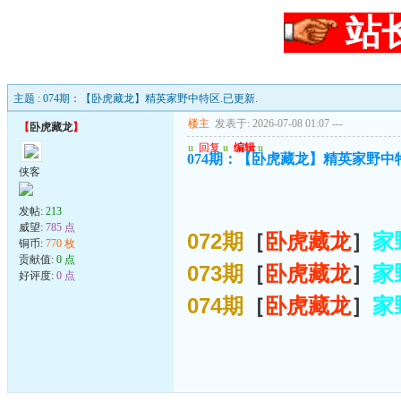
站
主题 : 074期：【卧虎藏龙】精英家野中特区.已更新.
楼主
发表于: 2026-07-08 01:07
---
【
卧虎藏龙
】
u
回复
u
编辑
u
074期：【卧虎藏龙】精英家野中特
侠客
发帖:
213
威望:
785 点
072期
［
卧虎藏龙
］
家
铜币:
770 枚
贡献值:
0 点
073期
［
卧虎藏龙
］
家
好评度:
0 点
074期
［
卧虎藏龙
］
家