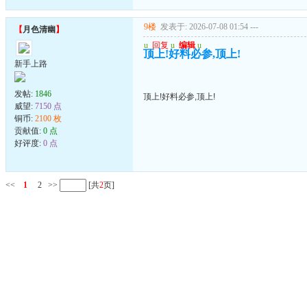
9楼
发表于: 2026-07-08 01:54
---
【
月色清幽
】
u
回复
u
编辑
u
顶上!好料必参,顶上!
新手上路
发帖:
1846
顶上!好料必参,顶上!
威望:
7150 点
铜币:
2100 枚
贡献值:
0 点
好评度:
0 点
<<
1
2
>>
[共
2
页]