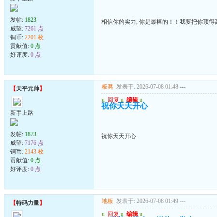
发帖:
1823
相信你的实力, 你是最棒的！！我要把你顶得高
威望:
7261 点
铜币:
2201 枚
贡献值:
0 点
好评度:
0 点
板凳
发表于: 2026-07-08 01:48
---
【
天平元帅
】
u
回复
u
编辑
u
祝你天天开心
新手上路
发帖:
1873
祝你天天开心
威望:
7176 点
铜币:
2143 枚
贡献值:
0 点
好评度:
0 点
地板
发表于: 2026-07-08 01:49
---
【
特码力量
】
u
回复
u
编辑
u