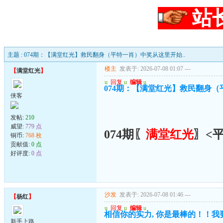
站
主题 : 074期：【满堂红光】救民翻身（平特一肖）中奖从这里开始..
楼主
发表于: 2026-07-08 01:07
---
【
满堂红光
】
u
回复
u
编辑
u
074期：【满堂红光】救民翻身（
侠客
发帖:
210
威望:
779 点
074期〖
满堂红光
〗<
铜币:
768 枚
贡献值:
0 点
好评度:
0 点
沙发
发表于: 2026-07-08 01:46
---
【
杨红
】
u
回复
u
编辑
u
相信你的实力, 你是最棒的！！我
新手上路