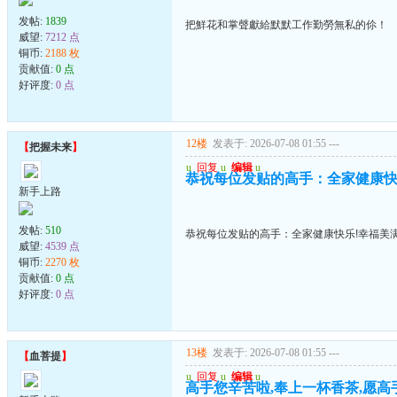
发帖:
1839
把鮮花和掌聲獻給默默工作勤勞無私的伱！
威望:
7212 点
铜币:
2188 枚
贡献值:
0 点
好评度:
0 点
12楼
发表于: 2026-07-08 01:55
---
【
把握未来
】
u
回复
u
编辑
u
恭祝每位发贴的高手：全家健康快
新手上路
发帖:
510
恭祝每位发贴的高手：全家健康快乐!幸福美满
威望:
4539 点
铜币:
2270 枚
贡献值:
0 点
好评度:
0 点
13楼
发表于: 2026-07-08 01:55
---
【
血菩提
】
u
回复
u
编辑
u
高手您辛苦啦,奉上一杯香茶,愿高