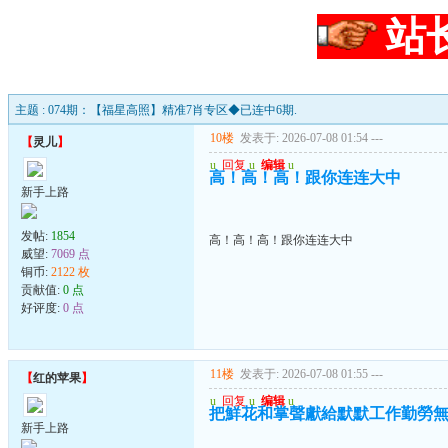
站
主题 : 074期：【福星高照】精准7肖专区◆已连中6期.
10楼
发表于: 2026-07-08 01:54
---
【
灵儿
】
u
回复
u
编辑
u
高！高！高！跟你连连大中
新手上路
发帖:
1854
高！高！高！跟你连连大中
威望:
7069 点
铜币:
2122 枚
贡献值:
0 点
好评度:
0 点
11楼
发表于: 2026-07-08 01:55
---
【
红的苹果
】
u
回复
u
编辑
u
把鮮花和掌聲獻給默默工作勤勞
新手上路