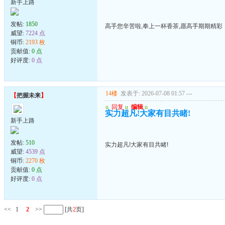
新手上路
发帖:
1850
高手您辛苦啦,奉上一杯香茶,愿高手期期精彩
威望:
7224 点
铜币:
2193 枚
贡献值:
0 点
好评度:
0 点
14楼
发表于: 2026-07-08 01:57
---
【
把握未来
】
u
回复
u
编辑
u
实力超凡!大家有目共睹!
新手上路
发帖:
510
实力超凡!大家有目共睹!
威望:
4539 点
铜币:
2270 枚
贡献值:
0 点
好评度:
0 点
<<
1
2
>>
[共
2
页]