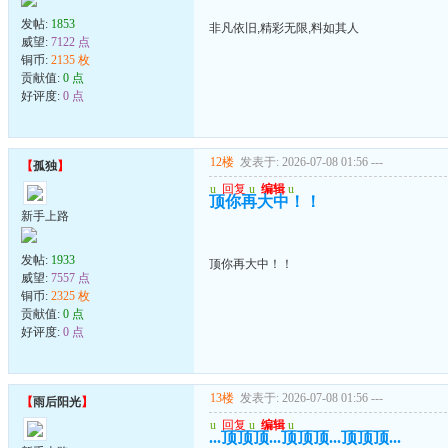
发帖:
1853
非凡依旧,精彩无限,料如其人
威望:
7122 点
铜币:
2135 枚
贡献值:
0 点
好评度:
0 点
12楼
发表于: 2026-07-08 01:56
---
【
孤独
】
u
回复
u
编辑
u
顶你再大中！！
新手上路
发帖:
1933
顶你再大中！！
威望:
7557 点
铜币:
2325 枚
贡献值:
0 点
好评度:
0 点
13楼
发表于: 2026-07-08 01:56
---
【
雨后阳光
】
u
回复
u
编辑
u
...顶顶顶...顶顶顶...顶顶顶...