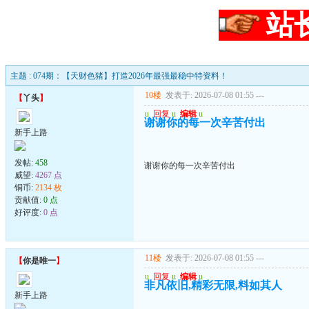
站
主题 : 074期：【天财色猪】打造2026年最强最稳中特资料！
10楼
发表于: 2026-07-08 01:55
---
【
丫头
】
u
回复
u
编辑
u
谢谢你的每一次辛苦付出
新手上路
发帖:
458
谢谢你的每一次辛苦付出
威望:
4267 点
铜币:
2134 枚
贡献值:
0 点
好评度:
0 点
11楼
发表于: 2026-07-08 01:55
---
【
你是唯一
】
u
回复
u
编辑
u
非凡依旧,精彩无限,料如其人
新手上路