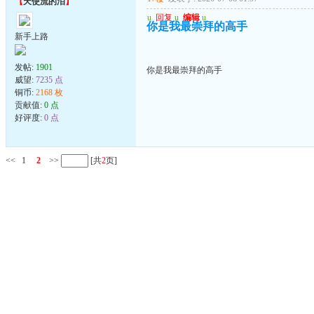
【
天使流的泪
】
u
回复
u
编辑
u
你是我最崇拜的高手
新手上路
发帖:
1901
你是我最崇拜的高手
威望:
7235 点
铜币:
2168 枚
贡献值:
0 点
好评度:
0 点
<<
1
2
>>
[共
2
页]