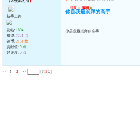
【
天使流的泪
】
u
回复
u
编辑
u
你是我最崇拜的高手
新手上路
发帖:
1894
你是我最崇拜的高手
威望:
7221 点
铜币:
2161 枚
贡献值:
0 点
好评度:
0 点
<<
1
2
>>
[共
2
页]