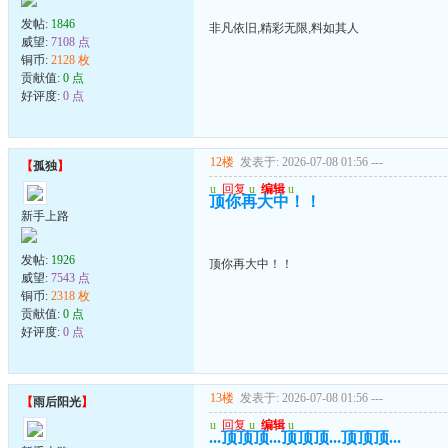
发帖:
1846
非凡依旧,精彩无限,料如其人
威望:
7108 点
铜币:
2128 枚
贡献值:
0 点
好评度:
0 点
12楼
发表于: 2026-07-08 01:56
---
【
孤独
】
u
回复
u
编辑
u
顶你再大中！！
新手上路
发帖:
1926
顶你再大中！！
威望:
7543 点
铜币:
2318 枚
贡献值:
0 点
好评度:
0 点
13楼
发表于: 2026-07-08 01:56
---
【
雨后阳光
】
u
回复
u
编辑
u
...顶顶顶...顶顶顶...顶顶顶...