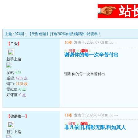
站
主题 : 074期：【天财色猪】打造2026年最强最稳中特资料！
10楼
发表于: 2026-07-08 01:55
---
【
丫头
】
u
回复
u
编辑
u
谢谢你的每一次辛苦付出
新手上路
发帖:
452
谢谢你的每一次辛苦付出
威望:
4255 点
铜币:
2128 枚
贡献值:
0 点
好评度:
0 点
11楼
发表于: 2026-07-08 01:55
---
【
你是唯一
】
u
回复
u
编辑
u
非凡依旧,精彩无限,料如其人
新手上路