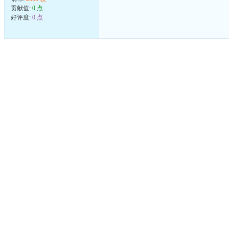
贡献值:
0 点
好评度:
0 点