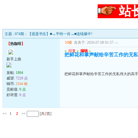
站
主题 : 074期：【逍遥书生】■→平特一肖→■连续爆中!
10楼
发表于: 2026-07-08 01:57
---
【
热咖啡
】
u
回复
u
编辑
u
把鲜花和掌声献给辛苦工作的无
新手上路
发帖:
1894
把鲜花和掌声献给辛苦工作的无私伟大的高
威望:
7229 点
铜币:
2164 枚
贡献值:
0 点
好评度:
0 点
<<
1
2
>>
[共
2
页]