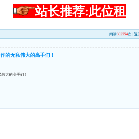
站长推荐:此位租
阅读
302554
次 |
返
工作的无私伟大的高手们！
私伟大的高手们！