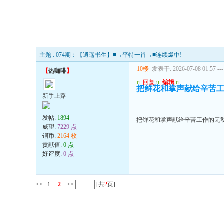
主题 : 074期：【逍遥书生】■→平特一肖→■连续爆中!
10楼
发表于: 2026-07-08 01:57
---
【
热咖啡
】
u
回复
u
编辑
u
把鲜花和掌声献给辛苦
新手上路
发帖:
1894
把鲜花和掌声献给辛苦工作的无
威望:
7229 点
铜币:
2164 枚
贡献值:
0 点
好评度:
0 点
<<
1
2
>>
[共
2
页]