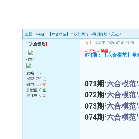
主题 : 074期：【六合模范】单双加两肖→再创辉煌！见证！
楼主
发表于: 2026-07-08 01:08
---
【
六合模范
】
u
回复
u
编辑
u
074期：【六合模范】
侠客
发帖:
207
威望:
776 点
071期
‘
六合模范
’
铜币:
767 枚
贡献值:
0 点
072期
‘
六合模范
’
好评度:
0 点
073期
‘
六合模范
’
074期
‘
六合模范
’