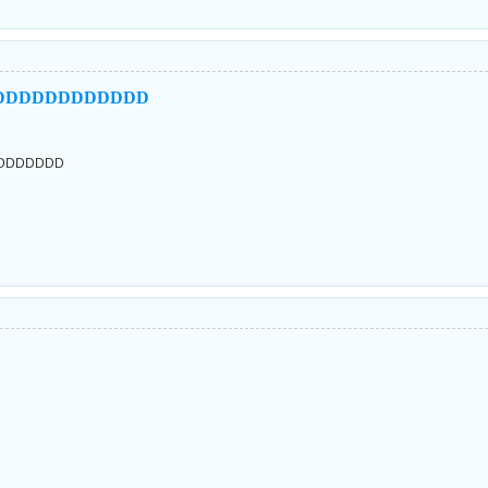
DDDDDDDDDDDD
DDDDDDD