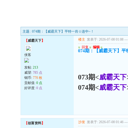
主题 : 074期：【威霸天下】平特一肖☆连中~！
楼主
发表于: 2026-07-08 01:08
---
【
威霸天下
】
u
回复
u
编辑
u
074期：【威霸天下】平
侠客
发帖:
213
威望:
785 点
073期<
威霸天下
铜币:
770 枚
贡献值:
0 点
074期<
威霸天下
好评度:
0 点
沙发
发表于: 2026-07-08 01:46
---
【
创富资料
】