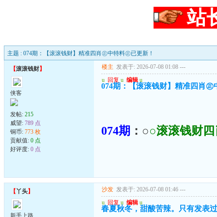
站
主题 : 074期：【滚滚钱财】精准四肖㊣中特料㊣已更新！
楼主
发表于: 2026-07-08 01:08
---
【
滚滚钱财
】
u
回复
u
编辑
u
074期：【滚滚钱财】精准四肖
侠客
发帖:
215
威望:
789 点
074期
：○
○滚滚钱财四
铜币:
773 枚
贡献值:
0 点
好评度:
0 点
沙发
发表于: 2026-07-08 01:46
---
【
丫头
】
u
回复
u
编辑
u
春夏秋冬，甜酸苦辣。只有发表
新手上路