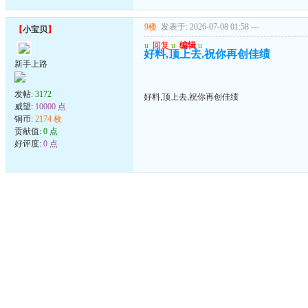
9楼
发表于: 2026-07-08 01:58
---
【
小宝贝
】
u
回复
u
编辑
u
好料,顶上去,祝你再创佳绩
新手上路
发帖:
3172
好料,顶上去,祝你再创佳绩
威望:
10000 点
铜币:
2174 枚
贡献值:
0 点
好评度:
0 点