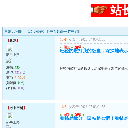
站
主题 : 074期：【淡淡茶香】必中合数高手.连中9期~
10楼
发表于: 2026-07-08 01:55
---
【
真龙
】
u
回复
u
编辑
u
轻轻的敲打我的饭盘，深深地表
新手上路
发帖:
435
轻轻的敲打我的饭盘，深深地表示对你的敬
威望:
4313 点
铜币:
2157 枚
贡献值:
0 点
好评度:
0 点
11楼
发表于: 2026-07-08 01:55
---
【
必中密料
】
u
回复
u
编辑
u
看帖是缘分！回帖是友情！看帖
新手上路