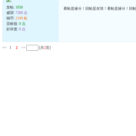
发帖:
1858
看帖是缘分！回帖是友情！看帖是缘分！回
威望:
7268 点
铜币:
2190 枚
贡献值:
0 点
好评度:
0 点
<<
1
2
>>
[共
2
页]