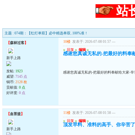
站
主题 : 074期：【红灯单双】必中精选单双..100%准！
10楼
发表于: 2026-07-08 01:57
---
【
森林过客
】
u
回复
u
编辑
u
感谢您真诚无私的-把最好的料奉
新手上路
发帖:
1923
感谢您真诚无私的-把最好的料奉献给大家-辛
威望:
7145 点
铜币:
2128 枚
贡献值:
0 点
好评度:
0 点
11楼
发表于: 2026-07-08 01:58
---
【
血菩提
】
u
回复
u
编辑
u
顶发早料、准料的高手、你辛苦
新手上路