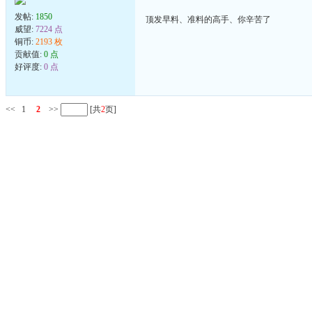
发帖:
1850
顶发早料、准料的高手、你辛苦了
威望:
7224 点
铜币:
2193 枚
贡献值:
0 点
好评度:
0 点
<<
1
2
>>
[共
2
页]