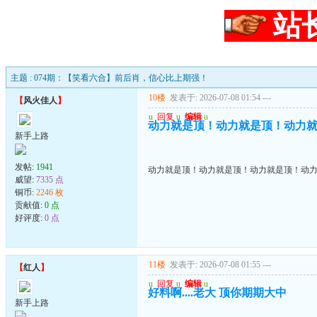
站
主题 : 074期：【笑看六合】前后肖，信心比上期强！
10楼
发表于: 2026-07-08 01:54
---
【
风火佳人
】
u
回复
u
编辑
u
动力就是顶！动力就是顶！动力
新手上路
发帖:
1941
动力就是顶！动力就是顶！动力就是顶！动
威望:
7335 点
铜币:
2246 枚
贡献值:
0 点
好评度:
0 点
11楼
发表于: 2026-07-08 01:55
---
【
红人
】
u
回复
u
编辑
u
好料啊....老大 顶你期期大中
新手上路