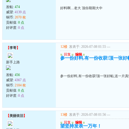
发帖:
474
好料啊....老大 顶你期期大中
威望:
4139 点
铜币:
2070 枚
贡献值:
0 点
好评度:
0 点
12楼
发表于: 2026-07-08 01:55
---
【
李哥
】
u
回复
u
编辑
u
参一份好料,有一份收获!顶一张好帖
新手上路
发帖:
456
参一份好料,有一份收获!顶一张好帖,送一片真
威望:
4367 点
铜币:
2184 枚
贡献值:
0 点
好评度:
0 点
13楼
发表于: 2026-07-08 01:56
---
【
美丽依旧
】
u
回复
u
编辑
u
望坚持发表一万年！