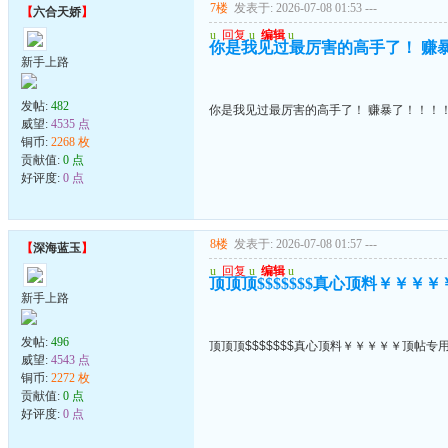
7楼
发表于: 2026-07-08 01:53
---
【
六合天娇
】
u
回复
u
编辑
u
你是我见过最厉害的高手了！ 赚
新手上路
发帖:
482
你是我见过最厉害的高手了！ 赚暴了！！！
威望:
4535 点
铜币:
2268 枚
贡献值:
0 点
好评度:
0 点
8楼
发表于: 2026-07-08 01:57
---
【
深海蓝玉
】
u
回复
u
编辑
u
顶顶顶$$$$$$$真心顶料￥￥￥
新手上路
发帖:
496
顶顶顶$$$$$$$真心顶料￥￥￥￥￥顶帖专
威望:
4543 点
铜币:
2272 枚
贡献值:
0 点
好评度:
0 点