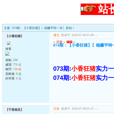
站
主题 : 074期：【小香狂猪】〖稳赚平特一肖〗原创！
楼主
发表于: 2026-07-08 01:09
---
【
小香狂猪
】
u
回复
u
编辑
u
074期：【小香狂猪】〖稳赚平特
侠客
发帖:
210
威望:
779 点
073期:
小香狂猪
实力一
铜币:
768 枚
贡献值:
0 点
074期:
小香狂猪
实力一
好评度:
0 点
沙发
发表于: 2026-07-08 01:47
---
【
千里相见
】