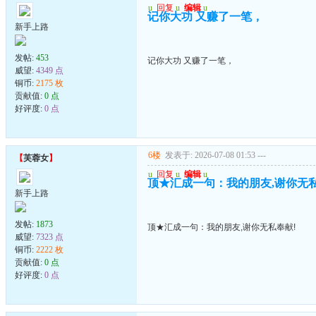
u
回复
u
编辑
u
记你大功 又赚了一笔，
新手上路
发帖:
453
记你大功 又赚了一笔，
威望:
4349 点
铜币:
2175 枚
贡献值:
0 点
好评度:
0 点
6楼
发表于: 2026-07-08 01:53
---
【
芙蓉女
】
u
回复
u
编辑
u
顶★汇成一句：我的朋友,谢你无私
新手上路
发帖:
1873
顶★汇成一句：我的朋友,谢你无私奉献!
威望:
7323 点
铜币:
2222 枚
贡献值:
0 点
好评度:
0 点