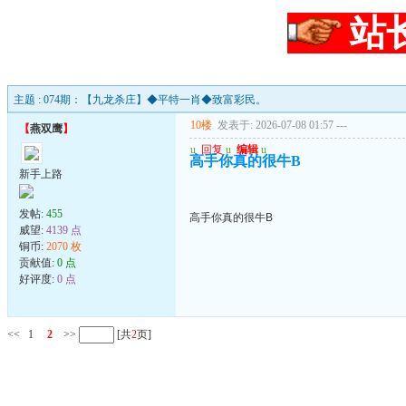
站
主题 : 074期：【九龙杀庄】◆平特一肖◆致富彩民。
10楼
发表于: 2026-07-08 01:57
---
【
燕双鹰
】
u
回复
u
编辑
u
高手你真的很牛B
新手上路
发帖:
455
高手你真的很牛B
威望:
4139 点
铜币:
2070 枚
贡献值:
0 点
好评度:
0 点
<<
1
2
>>
[共
2
页]