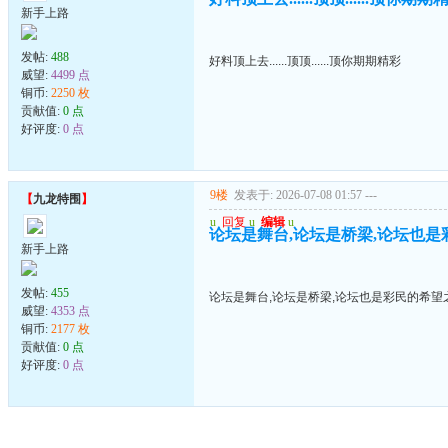
新手上路
发帖:
488
好料顶上去......顶顶......顶你期期精彩
威望:
4499 点
铜币:
2250 枚
贡献值:
0 点
好评度:
0 点
9楼
发表于: 2026-07-08 01:57
---
【
九龙特围
】
u
回复
u
编辑
u
论坛是舞台,论坛是桥梁,论坛也是
新手上路
发帖:
455
论坛是舞台,论坛是桥梁,论坛也是彩民的希望
威望:
4353 点
铜币:
2177 枚
贡献值:
0 点
好评度:
0 点