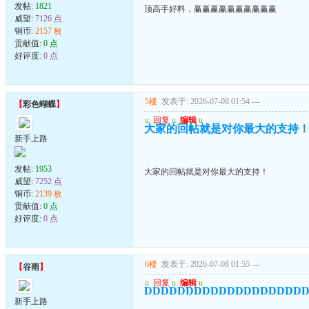
发帖:
1821
顶高手好料，赢赢赢赢赢赢赢赢赢赢
威望:
7126 点
铜币:
2157 枚
贡献值:
0 点
好评度:
0 点
5楼
发表于: 2026-07-08 01:54
---
【
彩色蝴蝶
】
u
回复
u
编辑
u
大家的回帖就是对你最大的支持
新手上路
发帖:
1953
大家的回帖就是对你最大的支持！
威望:
7252 点
铜币:
2139 枚
贡献值:
0 点
好评度:
0 点
6楼
发表于: 2026-07-08 01:55
---
【
谷雨
】
u
回复
u
编辑
u
DDDDDDDDDDDDDDDDDDD
新手上路