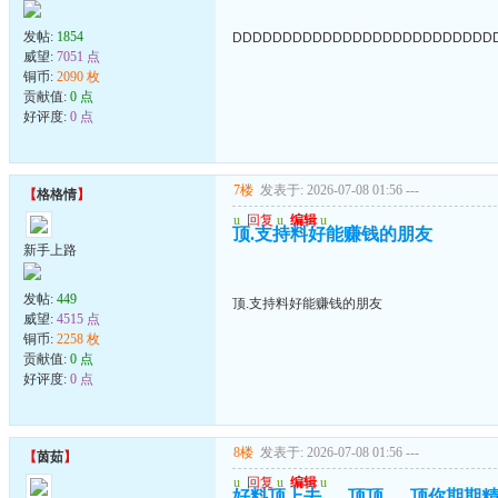
发帖:
1854
DDDDDDDDDDDDDDDDDDDDDDDDDD
威望:
7051 点
铜币:
2090 枚
贡献值:
0 点
好评度:
0 点
7楼
发表于: 2026-07-08 01:56
---
【
格格情
】
u
回复
u
编辑
u
顶.支持料好能赚钱的朋友
新手上路
发帖:
449
顶.支持料好能赚钱的朋友
威望:
4515 点
铜币:
2258 枚
贡献值:
0 点
好评度:
0 点
8楼
发表于: 2026-07-08 01:56
---
【
茵茹
】
u
回复
u
编辑
u
好料顶上去......顶顶......顶你期期