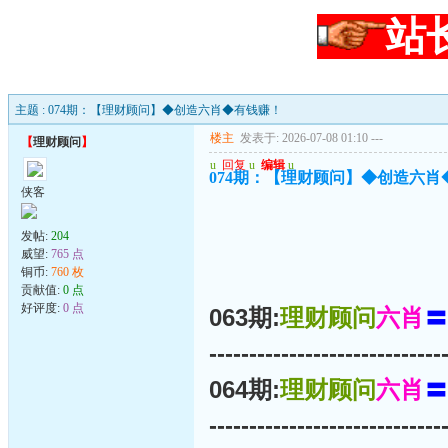
站
主题 : 074期：【理财顾问】◆创造六肖◆有钱赚！
楼主
发表于: 2026-07-08 01:10
---
【
理财顾问
】
u
回复
u
编辑
u
074期：【理财顾问】◆创造六肖
侠客
发帖:
204
威望:
765 点
铜币:
760 枚
贡献值:
0 点
好评度:
0 点
063期:
理财顾问
六肖
〓
-----------------------------
064期:
理财顾问
六肖
〓
-----------------------------