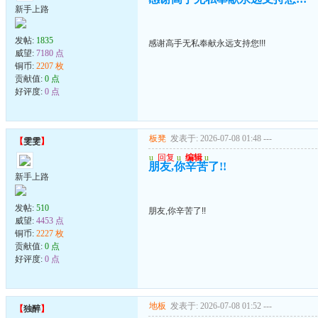
新手上路
发帖:
1835
感谢高手无私奉献永远支持您!!!
威望:
7180 点
铜币:
2207 枚
贡献值:
0 点
好评度:
0 点
板凳
发表于: 2026-07-08 01:48
---
【
雯雯
】
u
回复
u
编辑
u
朋友,你辛苦了!!
新手上路
发帖:
510
朋友,你辛苦了!!
威望:
4453 点
铜币:
2227 枚
贡献值:
0 点
好评度:
0 点
地板
发表于: 2026-07-08 01:52
---
【
独醉
】