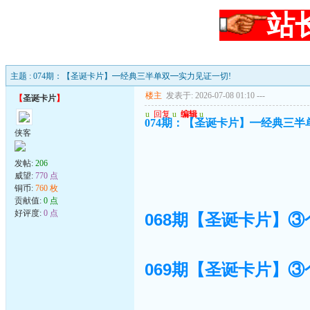
站
主题 : 074期：【圣诞卡片】━经典三半单双━实力见证一切!
楼主
发表于: 2026-07-08 01:10
---
【
圣诞卡片
】
u
回复
u
编辑
u
074期：【圣诞卡片】━经典三半
侠客
发帖:
206
威望:
770 点
铜币:
760 枚
贡献值:
0 点
好评度:
0 点
068期【圣诞卡片】③
069期【圣诞卡片】③