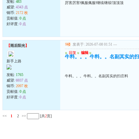
发帖:
483
厉害厉害!佩服佩服!继续继续!顶顶顶
威望:
4343 点
铜币:
2172 枚
贡献值:
0 点
好评度:
0 点
9楼
发表于: 2026-07-08 01:51
---
【
雨后阳光
】
u
回复
u
编辑
u
牛料。。。牛料。。名副其实的
新手上路
发帖:
1765
牛料。。。牛料。。名副其实的扫庄料
威望:
6937 点
铜币:
2097 枚
贡献值:
0 点
好评度:
0 点
<<
1
2
>>
[共
2
页]