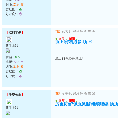
铜币:
2194 枚
贡献值:
0 点
好评度:
0 点
7楼
发表于: 2026-07-08 01:49
---
【
红的苹果
】
u
回复
u
编辑
u
顶上!好料必参,顶上!
新手上路
发帖:
1835
顶上!好料必参,顶上!
威望:
7204 点
铜币:
2184 枚
贡献值:
0 点
好评度:
0 点
8楼
发表于: 2026-07-08 01:51
---
【
千姿公主
】
u
回复
u
编辑
u
厉害厉害!佩服佩服!继续继续!顶
新手上路