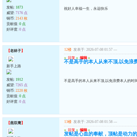
发帖:
1873
祝好人幸福一生，永远快乐
威望:
7176 点
铜币:
2143 枚
贡献值:
0 点
好评度:
0 点
12楼
发表于: 2026-07-08 01:57
---
【
老林子
】
u
回复
u
编辑
u
不是高手的本人从来不顶,以免浪
新手上路
发帖:
1912
不是高手的本人从来不顶,以免浪费本人的时
威望:
7265 点
铜币:
2220 枚
贡献值:
0 点
好评度:
0 点
13楼
发表于: 2026-07-08 01:58
---
【
燕双鹰
】
u
回复
u
编辑
u
发帖是心血的奉献，顶帖是动力的