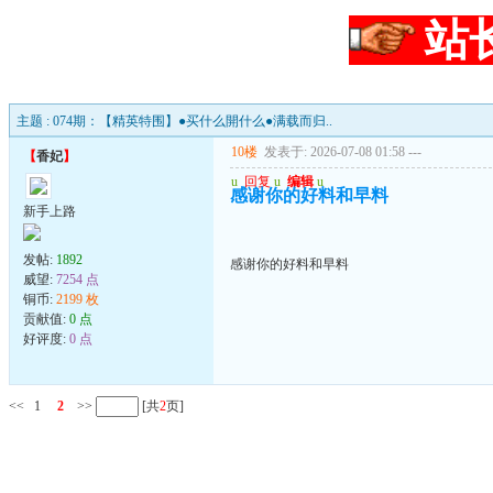
站
主题 : 074期：【精英特围】●买什么開什么●满载而归..
10楼
发表于: 2026-07-08 01:58
---
【
香妃
】
u
回复
u
编辑
u
感谢你的好料和早料
新手上路
发帖:
1892
感谢你的好料和早料
威望:
7254 点
铜币:
2199 枚
贡献值:
0 点
好评度:
0 点
<<
1
2
>>
[共
2
页]