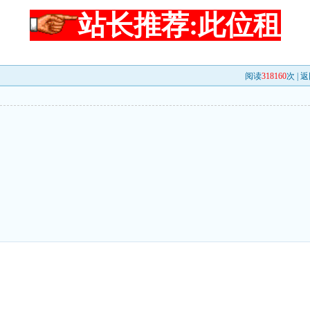
站长推荐:此位租
阅读
318160
次 |
返