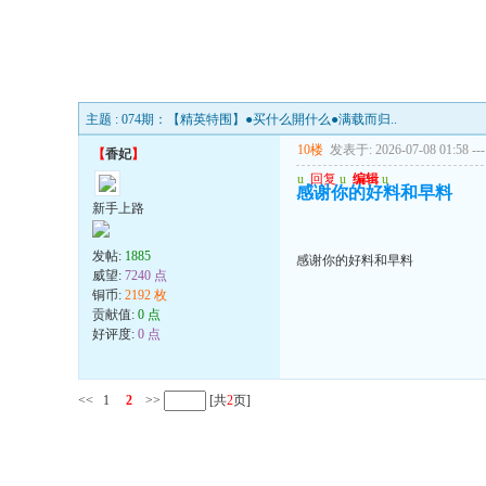
主题 : 074期：【精英特围】●买什么開什么●满载而归..
10楼
发表于: 2026-07-08 01:58
---
【
香妃
】
u
回复
u
编辑
u
感谢你的好料和早料
新手上路
发帖:
1885
感谢你的好料和早料
威望:
7240 点
铜币:
2192 枚
贡献值:
0 点
好评度:
0 点
<<
1
2
>>
[共
2
页]